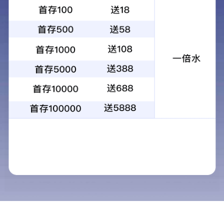
作为粤港澳大湾区国际供应链服务的领航者，玩滚球的安全平台app
扎根广州南沙综合保税区，依托自贸区与保税港区叠加政策优势，以
17.2 万平方米现代化物流基地为核心，致力于为全球企业提供一站
式、定制货的供应链解决方案，助力客户降本增效，开拓国际市
场！
仓储设施
玩滚球的安全平台app专
注于塑料及化工散料的
分包服务，依托先进设
备与全流程智能化管
理，为客户提供高效、
精准、无污染的接卸、
存储、处理及包装一体
运输分拨能力
化解决方案。
合捷国际为跨境进口企