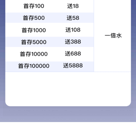
卓越的国际供应链解决方案提供者和服务
020-39082600
商!
welcometo@enproscm.com
微信公众号
主营业务
解决方案
新闻动态
关于我们
客户服务热线:
扫一扫微信二维码
020-39082600
关注我们动态
地址：广州市南沙区龙穴岛保税物流园区港荣二街2号
传真：86 20 39082633
邮箱：
welcometo@enproscm.com